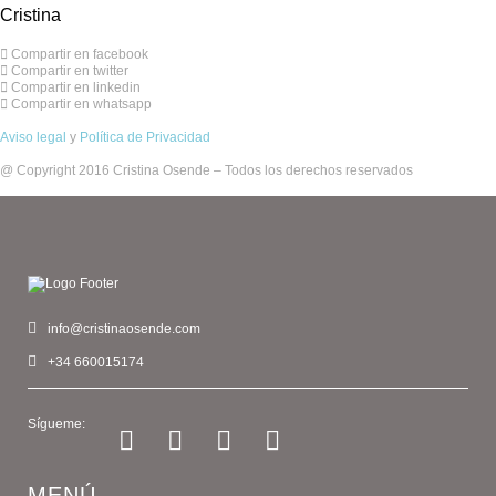
Cristina
Compartir en facebook
Compartir en twitter
Compartir en linkedin
Compartir en whatsapp
Aviso legal
y
Política de Privacidad
@ Copyright 2016 Cristina Osende – Todos los derechos reservados
info@cristinaosende.com
+34 660015174
Sígueme:
MENÚ