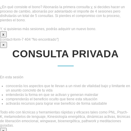
¿En qué consiste el bono? Abonarás la primera consulta y, si decides hacer un
proceso de cambio, abonarás por adelantado el importe de 4 sesiones pero
disfrutarás un total de 5 consultas. Si pierdes el compromiso con tu proceso,
pierdes el bono.
Y, si quisieras más sesiones, podrás adquirir un nuevo bono.
x
[contact-form-7 404 "No encontrado"]
×
CONSULTA PRIVADA
En esta sesión
conocerás los aspectos que te llevan a un nivel de vitalidad bajo y limitante en
un asunto concreto de tu vida
entenderás la forma en que se activan y generan malestar
comprenderás el beneficio oculto que tiene esta situación
activarás recursos para lograr ese beneficio de forma saludable
Todo ello con técnicas y herramientas rápidas y eficaces tales como PNL, Psych-
K, metamodelos de lenguaje, Kinesiología energética, dinámicas activas, técnicas
de liberación emocional, wingwave, bioenergética, pathwork y meditaciones
guiadas.
x