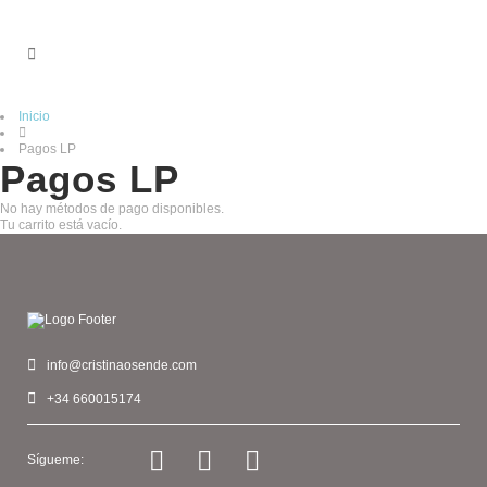
Inicio
Pagos LP
Pagos LP
No hay métodos de pago disponibles.
Tu carrito está vacío.
info@cristinaosende.com
+34 660015174
Sígueme: