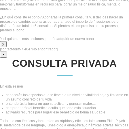
explorar, afrontar y desmontar estrategias poco prácticas a la vez que las cambias,
mejoras y transformas en recursos para lograr un mejor salud física, mental o
emocional.
¿En qué consiste el bono? Abonarás la primera consulta y, si decides hacer un
proceso de cambio, abonarás por adelantado el importe de 4 sesiones pero
disfrutarás un total de 5 consultas. Si pierdes el compromiso con tu proceso,
pierdes el bono.
Y, si quisieras más sesiones, podrás adquirir un nuevo bono.
x
[contact-form-7 404 "No encontrado"]
×
CONSULTA PRIVADA
En esta sesión
conocerás los aspectos que te llevan a un nivel de vitalidad bajo y limitante en
un asunto concreto de tu vida
entenderás la forma en que se activan y generan malestar
comprenderás el beneficio oculto que tiene esta situación
activarás recursos para lograr ese beneficio de forma saludable
Todo ello con técnicas y herramientas rápidas y eficaces tales como PNL, Psych-
K, metamodelos de lenguaje, Kinesiología energética, dinámicas activas, técnicas