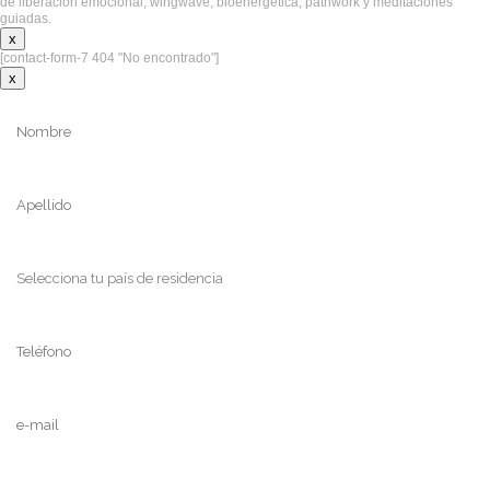
de liberación emocional, wingwave, bioenergética, pathwork y meditaciones
guiadas.
x
[contact-form-7 404 "No encontrado"]
x