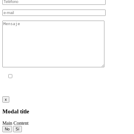
Acepto las
políticas de privacidad
x
Modal title
Main Content
No
Sí