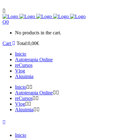
0
No products in the cart.
Cart
Total:
0,00
€
Inicio
Autoterapia Online
reCursos
Vlog
Alquimia
Inicio
Autoterapia Online
reCursos
Vlog
Alquimia
Inicio