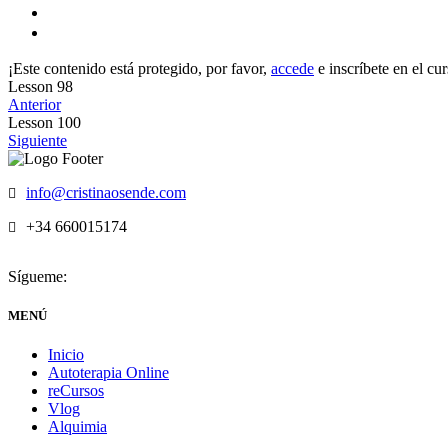
¡Este contenido está protegido, por favor,
accede
e inscríbete en el cu
Lesson 98
Anterior
Lesson 100
Siguiente
info@cristinaosende.com
+34 660015174
Sígueme:
MENÚ
Inicio
Autoterapia Online
reCursos
Vlog
Alquimia