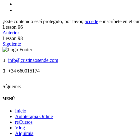
¡Este contenido está protegido, por favor,
accede
e inscríbete en el cu
Lesson 96
Anterior
Lesson 98
Siguiente
info@cristinaosende.com
+34 660015174
Sígueme:
MENÚ
Inicio
Autoterapia Online
reCursos
Vlog
Alquimia