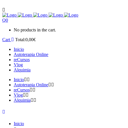
0
No products in the cart.
Cart
Total:
0,00
€
Inicio
Autoterapia Online
reCursos
Vlog
Alquimia
Inicio
Autoterapia Online
reCursos
Vlog
Alquimia
Inicio