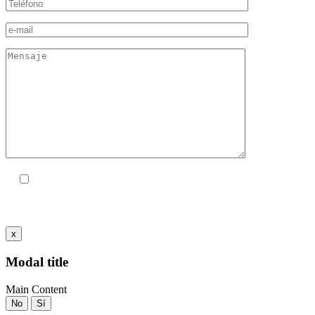
Acepto las
políticas de privacidad
x
Modal title
Main Content
No
Sí