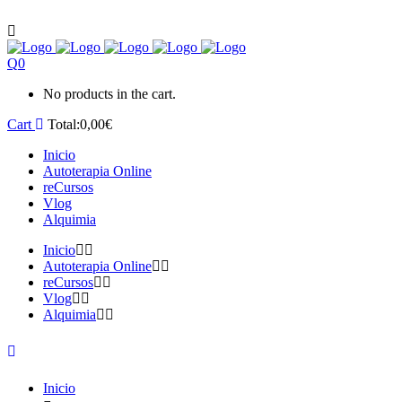
0
No products in the cart.
Cart
Total:
0,00
€
Inicio
Autoterapia Online
reCursos
Vlog
Alquimia
Inicio
Autoterapia Online
reCursos
Vlog
Alquimia
Inicio