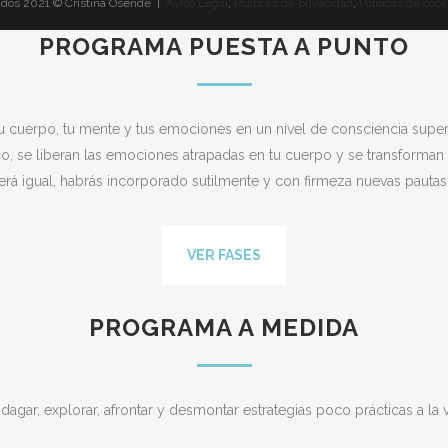
ados 2021 © Cristina Osende |
Aviso Legal
,
Políticas de privacidad
,
Políticas de coo
PROGRAMA PUESTA A PUNTO
tu cuerpo, tu mente y tus emociones en un nivel de consciencia super
o, se liberan las emociones atrapadas en tu cuerpo y se transforman 
erá igual, habrás incorporado sutilmente y con firmeza nuevas pautas 
VER FASES
PROGRAMA A MEDIDA
gar, explorar, afrontar y desmontar estrategias poco prácticas a la 