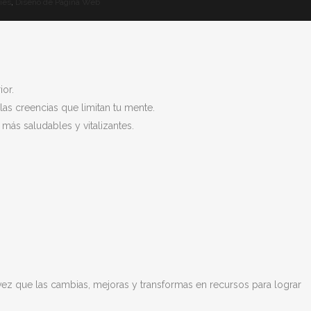
kies
,
Diseño de Página Web
ior.
las creencias que limitan tu mente.
más saludables y vitalizantes.
vez que las cambias, mejoras y transformas en recursos para lograr