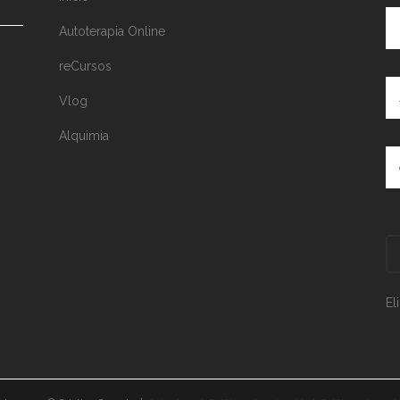
Autoterapia Online
reCursos
Vlog
Alquimia
El