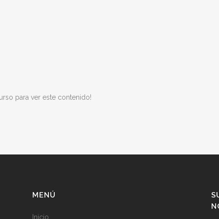
urso para ver este contenido!
MENÚ
S
N
Inicio