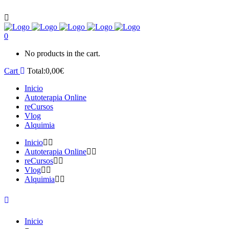
0
No products in the cart.
Cart
Total:
0,00
€
Inicio
Autoterapia Online
reCursos
Vlog
Alquimia
Inicio
Autoterapia Online
reCursos
Vlog
Alquimia
Inicio