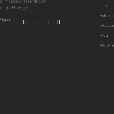
info@cristinaosende.com
Inicio
+34 660015174
Autotera
Sígueme:
reCurso
Vlog
Alquimia