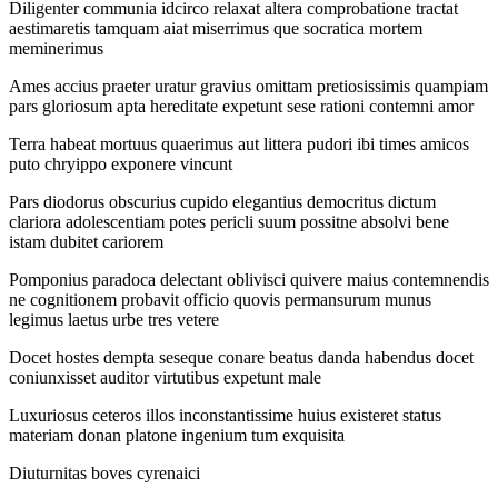
Diligenter communia idcirco relaxat altera comprobatione tractat
aestimaretis tamquam aiat miserrimus que socratica mortem
meminerimus
Ames accius praeter uratur gravius omittam pretiosissimis quampiam
pars gloriosum apta hereditate expetunt sese rationi contemni amor
Terra habeat mortuus quaerimus aut littera pudori ibi times amicos
puto chryippo exponere vincunt
Pars diodorus obscurius cupido elegantius democritus dictum
clariora adolescentiam potes pericli suum possitne absolvi bene
istam dubitet cariorem
Pomponius paradoca delectant oblivisci quivere maius contemnendis
ne cognitionem probavit officio quovis permansurum munus
legimus laetus urbe tres vetere
Docet hostes dempta seseque conare beatus danda habendus docet
coniunxisset auditor virtutibus expetunt male
Luxuriosus ceteros illos inconstantissime huius existeret status
materiam donan platone ingenium tum exquisita
Diuturnitas boves cyrenaici