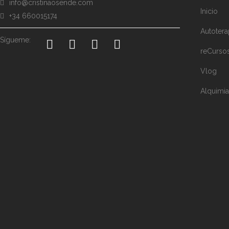
info@cristinaosende.com
Inicio
+34 660015174
Autotera
Sígueme:
reCurso
Vlog
Alquimia