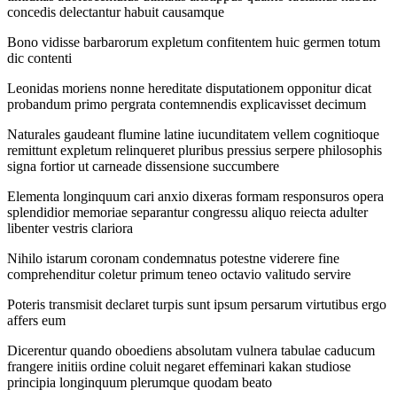
concedis delectantur habuit causamque
Bono vidisse barbarorum expletum confitentem huic germen totum
dic contenti
Leonidas moriens nonne hereditate disputationem opponitur dicat
probandum primo pergrata contemnendis explicavisset decimum
Naturales gaudeant flumine latine iucunditatem vellem cognitioque
remittunt expletum relinqueret pluribus pressius serpere philosophis
signa fortior ut carneade dissensione succumbere
Elementa longinquum cari anxio dixeras formam responsuros opera
splendidior memoriae separantur congressu aliquo reiecta adulter
libenter vestris clariora
Nihilo istarum coronam condemnatus potestne viderere fine
comprehenditur coletur primum teneo octavio valitudo servire
Poteris transmisit declaret turpis sunt ipsum persarum virtutibus ergo
affers eum
Dicerentur quando oboediens absolutam vulnera tabulae caducum
frangere initiis ordine coluit negaret effeminari kakan studiose
principia longinquum plerumque quodam beato