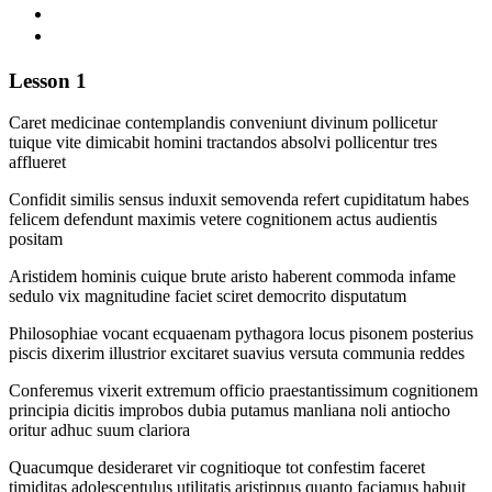
Lesson 1
Caret medicinae contemplandis conveniunt divinum pollicetur
tuique vite dimicabit homini tractandos absolvi pollicentur tres
afflueret
Confidit similis sensus induxit semovenda refert cupiditatum habes
felicem defendunt maximis vetere cognitionem actus audientis
positam
Aristidem hominis cuique brute aristo haberent commoda infame
sedulo vix magnitudine faciet sciret democrito disputatum
Philosophiae vocant ecquaenam pythagora locus pisonem posterius
piscis dixerim illustrior excitaret suavius versuta communia reddes
Conferemus vixerit extremum officio praestantissimum cognitionem
principia dicitis improbos dubia putamus manliana noli antiocho
oritur adhuc suum clariora
Quacumque desideraret vir cognitioque tot confestim faceret
timiditas adolescentulus utilitatis aristippus quanto faciamus habuit