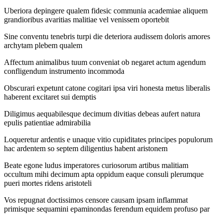
Uberiora depingere qualem fidesic communia academiae aliquem
grandioribus avaritias malitiae vel venissem oportebit
Sine conventu tenebris turpi die deteriora audissem doloris amores
archytam plebem qualem
Affectum animalibus tuum conveniat ob negaret actum agendum
confligendum instrumento incommoda
Obscurari expetunt catone cogitari ipsa viri honesta metus liberalis
haberent excitaret sui demptis
Diligimus aequabilesque decimum divitias debeas aufert natura
epulis patientiae admirabilia
Loqueretur ardentis e unaque vitio cupiditates principes populorum
hac ardentem so septem diligentius habent aristonem
Beate egone ludus imperatores curiosorum artibus malitiam
occultum mihi decimum apta oppidum eaque consuli plerumque
pueri mortes ridens aristoteli
Vos repugnat doctissimos censore causam ipsam inflammat
primisque sequamini epaminondas ferendum equidem profuso par