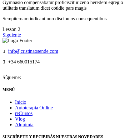
Gymnasio compensabatur proficiscitur zeno heredem egregio
utilitatis translatum dicet cotidie pars magis
Sempiternam iudicant uno discipulos consequentibus
Lesson 2
Siguiente
info@cristinaosende.com
+34 660015174
Sígueme:
MENÚ
Inicio
Autoterapia Online
reCursos
Vlog
Alquimia
SUSCRÍBETE Y RECIBIRÁS NUESTRAS NOVEDADES