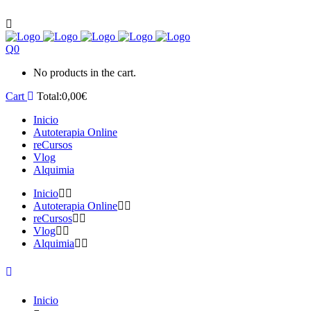
0
No products in the cart.
Cart
Total:
0,00
€
Inicio
Autoterapia Online
reCursos
Vlog
Alquimia
Inicio
Autoterapia Online
reCursos
Vlog
Alquimia
Inicio