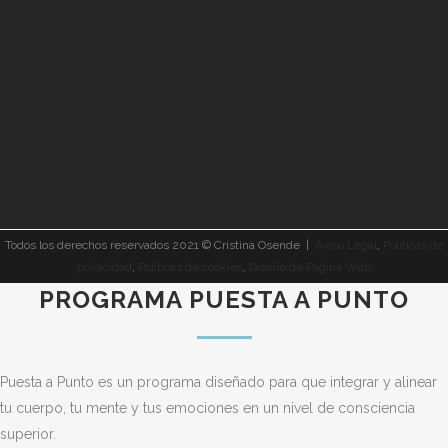
Todos los derechos reservados 2021 © Cristina Osende |
Aviso Legal
,
Políticas de
privacidad
,
Políticas de cookies
,
Diseño de Página Web
PROGRAMA PUESTA A PUNTO
Puesta a Punto es un programa diseñado para que integrar y alinear
tu cuerpo, tu mente y tus emociones en un nivel de consciencia
superior.