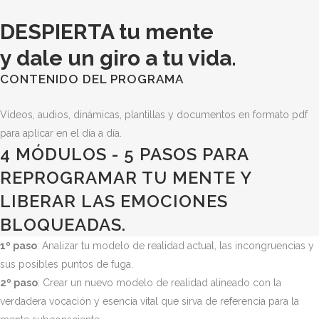
DESPIERTA tu mente
y dale un giro a tu vida.
CONTENIDO DEL PROGRAMA
Vídeos, audios, dinámicas, plantillas y documentos en formato pdf
para aplicar en el día a día.
4 MÓDULOS - 5 PASOS PARA
REPROGRAMAR TU MENTE Y
LIBERAR LAS EMOCIONES
BLOQUEADAS.
1º paso
: Analizar tu modelo de realidad actual, las incongruencias y
sus posibles puntos de fuga.
2º paso
: Crear un nuevo modelo de realidad alineado con la
verdadera vocación y esencia vital que sirva de referencia para la